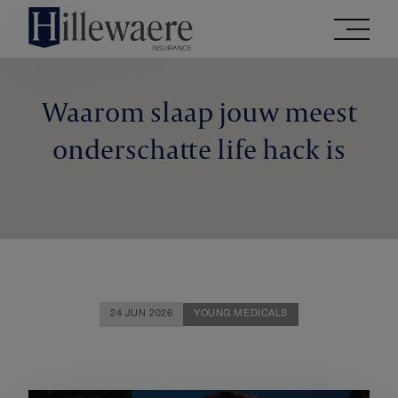
Go
directly
to
the
Waarom slaap jouw meest
contents
of
onderschatte life hack is
this
website
24 JUN 2026
YOUNG MEDICALS