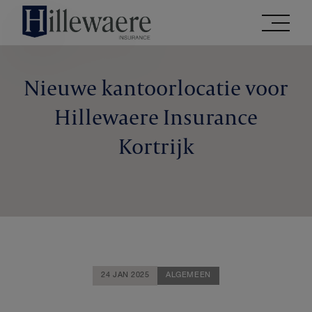
Ga
rechtstreeks
naar
de
Nieuwe kantoorlocatie voor
inhoud
van
Hillewaere Insurance
deze
website
Kortrijk
24 JAN 2025
ALGEMEEN