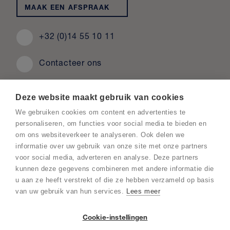
MAAK EEN AFSPRAAK
+32 (0)14 55 10 11
Contacteer ons
Deze website maakt gebruik van cookies
We gebruiken cookies om content en advertenties te
personaliseren, om functies voor social media te bieden en
om ons websiteverkeer te analyseren. Ook delen we
© 2026 Hillewaere
informatie over uw gebruik van onze site met onze partners
Disclaimer
voor social media, adverteren en analyse. Deze partners
Duurzaamheidsbeleid
kunnen deze gegevens combineren met andere informatie die
Privacy statement
u aan ze heeft verstrekt of die ze hebben verzameld op basis
Gedragsregels
van uw gebruik van hun services.
Lees meer
Sectorcataloog
Cookiebeleid
Cookie-instellingen
Cookie instellingen