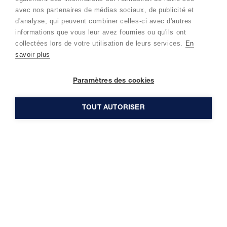
avec nos partenaires de médias sociaux, de publicité et
d'analyse, qui peuvent combiner celles-ci avec d'autres
informations que vous leur avez fournies ou qu'ils ont
Numéros d'urgence
collectées lors de votre utilisation de leurs services.
En
Nos bureaux
savoir plus
A propos de nous
Paramètres des cookies
TOUT AUTORISER
DEMANDEZ UN DEVIS
+32 (0)2 261 12 12
Contactez-nous