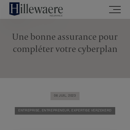
Accéder
directement
au
contenu
Une bonne assurance pour
de
ce
compléter votre cyberplan
site
06 JUIL. 2023
ENTREPRISE,
ENTREPRENEUR,
EXPERTISE VERZEKERD